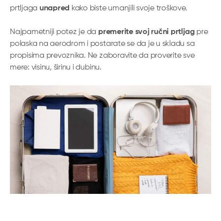
prtljaga
unapred
kako biste umanjili svoje troškove.
Najpametniji potez je da
premerite svoj ručni prtljag
pre
polaska na aerodrom i postarate se da je u skladu sa
propisima prevoznika. Ne zaboravite da proverite sve
mere: visinu, širinu i dubinu.