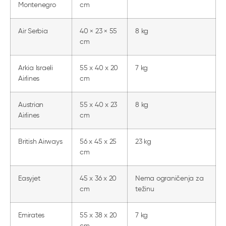
Montenegro
cm
Air Serbia
40 × 23 × 55
8 kg
cm
Arkia Israeli
55 x 40 x 20
7 kg
Airlines
cm
Austrian
55 x 40 x 23
8 kg
Airlines
cm
British Airways
56 x 45 x 25
23 kg
cm
Easyjet
45 x 36 x 20
Nema ograničenja za
cm
težinu
Emirates
55 x 38 x 20
7 kg
cm