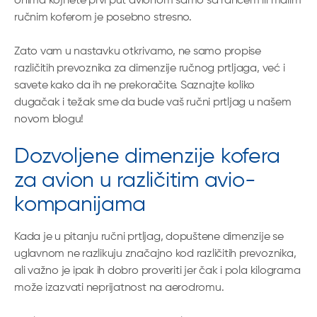
onima koji lete prvi put avionom samo sa rancem ili malim
ručnim koferom je posebno stresno.
Zato vam u nastavku otkrivamo, ne samo propise
različitih prevoznika za dimenzije ručnog prtljaga, već i
savete kako da ih ne prekoračite. Saznajte koliko
dugačak i težak sme da bude vaš ručni prtljag u našem
novom blogu!
Dozvoljene dimenzije kofera
za avion u različitim avio-
kompanijama
Kada je u pitanju ručni prtljag, dopuštene dimenzije se
uglavnom ne razlikuju značajno kod različitih prevoznika,
ali važno je ipak ih dobro proveriti jer čak i pola kilograma
može izazvati neprijatnost na aerodromu.