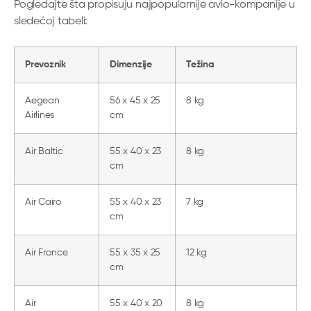
Pogledajte šta propisuju najpopularnije avio-kompanije u
sledećoj tabeli:
Prevoznik
Dimenzije
Težina
Aegean
56 x 45 x 25
8 kg
Airlines
cm
Air Baltic
55 x 40 x 23
8 kg
cm
Air Cairo
55 x 40 x 23
7 kg
cm
Air France
55 x 35 x 25
12 kg
cm
Air
55 x 40 x 20
8 kg