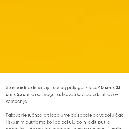
Standardne dimenzije ručnog prtljaga iznose
40 cm x 23
cm x 55 cm
, ali se mogu razlikovati kod određenih avio-
kompanija.
Pakovanje ručnog prtljaga ume da zadaje glavobolju čak
i iskusnim putnicima koji ga pakuju po hiljaditi put, a