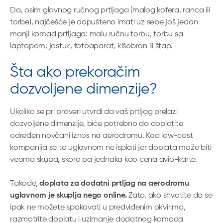
Da, osim glavnog ručnog prtljaga (malog kofera, ranca ili
torbe), najčešće je dopušteno imati uz sebe još jedan
manji komad prtljaga: malu ručnu torbu, torbu sa
laptopom, jastuk, fotoaparat, kišobran ili štap.
Šta ako prekoračim
dozvoljene dimenzije?
Ukoliko se pri proveri utvrdi da vaš prtljag prelazi
dozvoljene dimenzije, biće potrebno da doplatite
određen novčani iznos na aerodromu. Kod low-cost
kompanija se to uglavnom ne isplati jer doplata može biti
veoma skupa, skoro pa jednaka kao cena avio-karte.
Takođe,
doplata za dodatni prtljag na aerodromu
uglavnom je skuplja nego online.
Zato, ako shvatite da se
ipak ne možete spakovati u predviđenim okvirima,
razmotrite doplatu i uzimanje dodatnog komada