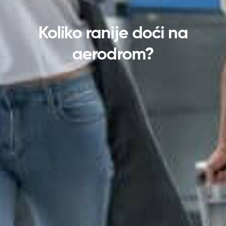
Koliko ranije doći na
aerodrom?