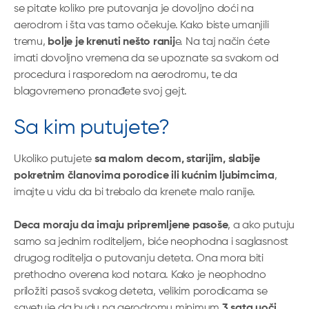
se pitate koliko pre putovanja je dovoljno doći na
aerodrom i šta vas tamo očekuje. Kako biste umanjili
tremu,
bolje je krenuti nešto ranij
e. Na taj način ćete
imati dovoljno vremena da se upoznate sa svakom od
procedura i rasporedom na aerodromu, te da
blagovremeno pronađete svoj gejt.
Sa kim putujete?
Ukoliko putujete
sa malom decom, starijim, slabije
pokretnim članovima porodice ili kućnim ljubimcima
,
imajte u vidu da bi trebalo da krenete malo ranije.
Deca moraju da imaju pripremljene pasoše
, a ako putuju
samo sa jednim roditeljem, biće neophodna i saglasnost
drugog roditelja o putovanju deteta. Ona mora biti
prethodno overena kod notara. Kako je neophodno
priložiti pasoš svakog deteta, velikim porodicama se
savetuje da budu na aerodromu minimum
3 sata uoči