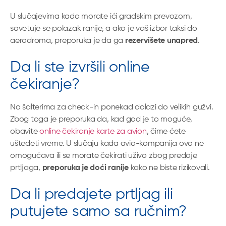
U slučajevima kada morate ići gradskim prevozom,
savetuje se polazak ranije, a ako je vaš izbor taksi do
aerodroma, preporuka je da ga
rezervišete unapred
.
Da li ste izvršili online
čekiranje?
Na šalterima za check-in ponekad dolazi do velikih gužvi.
Zbog toga je preporuka da, kad god je to moguće,
obavite
online čekiranje karte za avion
, čime ćete
uštedeti vreme. U slučaju kada avio-kompanija ovo ne
omogućava ili se morate čekirati uživo zbog predaje
prtljaga,
preporuka je doći ranije
kako ne biste rizikovali.
Da li predajete prtljag ili
putujete samo sa ručnim?