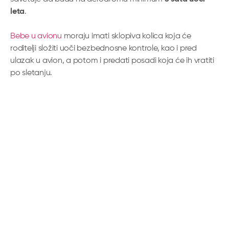
leta
.
Bebe u avionu
moraju imati sklopiva kolica koja će
roditelji složiti uoči bezbednosne kontrole, kao i pred
ulazak u avion, a potom i predati posadi koja će ih vratiti
po sletanju.
Bolje je biti na gejtu ranije nego žuriti i stresirati sebe i
mališane. Ako je kod njih prisutan
strah od letenja
,
stvaranjem opuštene atmosfere i pretvaranjem svakog
koraka u igru, zabavićete ih i opustiti. Na aerodromima je
dostupno mnoštvo sadržaja koji mogu biti zanimljivi deci.
Starijim licima i osobama sa ograničenom pokretljivošću
takođe je neophodno više vremena da pređu put od
ulaza na terminal do gejta. Imajte u vidu da postoji i
pomoć u vidu asistenta na aerodromu
za koju imate
pravo da se prijavite unapred.