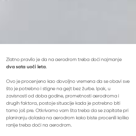
Zlatno pravilo je da na aerodrom treba doći najmanje
dva sata uoči leta
.
Ovo je procenjeno kao dovoljno vremena da se obavi sve
što je potrebno i stigne na gejt bez žurbe. Ipak, u
zavisnosti od doba godine, prometnosti aerodroma i
drugih faktora, postoje situacije kada je potrebno biti
tamo još pre. Otkrivamo vam šta treba da se zapitate pri
planiranju dolaska na aerodrom kako biste procenili koliko
ranije treba doći na aerodrom.