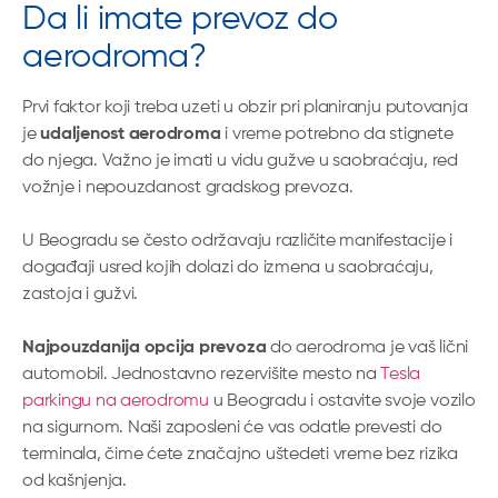
Da li imate prevoz do
aerodroma?
Prvi faktor koji treba uzeti u obzir pri planiranju putovanja
je
udaljenost aerodroma
i vreme potrebno da stignete
do njega. Važno je imati u vidu gužve u saobraćaju, red
vožnje i nepouzdanost gradskog prevoza.
U Beogradu se često održavaju različite manifestacije i
događaji usred kojih dolazi do izmena u saobraćaju,
zastoja i gužvi.
Najpouzdanija opcija prevoza
do aerodroma je vaš lični
automobil. Jednostavno rezervišite mesto na
Tesla
parkingu na aerodromu
u Beogradu i ostavite svoje vozilo
na sigurnom. Naši zaposleni će vas odatle prevesti do
terminala, čime ćete značajno uštedeti vreme bez rizika
od kašnjenja.