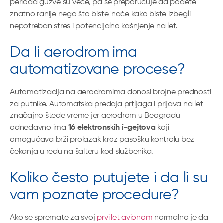
perioda gužve su veće, pa se preporučuje da pođete
znatno ranije nego što biste inače kako biste izbegli
nepotreban stres i potencijalno kašnjenje na let.
Da li aerodrom ima
automatizovane procese?
Automatizacija na aerodromima donosi brojne prednosti
za putnike. Automatska predaja prtljaga i prijava na let
značajno štede vreme jer aerodrom u Beogradu
odnedavno ima
16 elektronskih i-gejtova
koji
omogućava brži prolazak kroz pasošku kontrolu bez
čekanja u redu na šalteru kod službenika.
Koliko često putujete i da li su
vam poznate procedure?
Ako se spremate za svoj
prvi let avionom
normalno je da