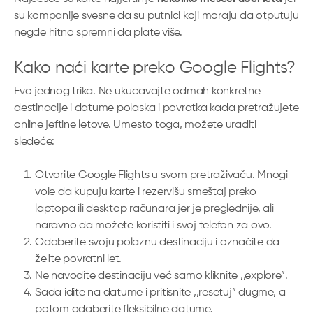
su kompanije svesne da su putnici koji moraju da otputuju
negde hitno spremni da plate više.
Kako naći karte preko Google Flights?
Evo jednog trika. Ne ukucavajte odmah konkretne
destinacije i datume polaska i povratka kada pretražujete
online jeftine letove. Umesto toga, možete uraditi
sledeće:
Otvorite Google Flights u svom pretraživaču. Mnogi
vole da kupuju karte i rezervišu smeštaj preko
laptopa ili desktop računara jer je preglednije, ali
naravno da možete koristiti i svoj telefon za ovo.
Odaberite svoju polaznu destinaciju i označite da
želite povratni let.
Ne navodite destinaciju već samo kliknite ‚‚explore”.
Sada idite na datume i pritisnite ‚‚resetuj” dugme, a
potom odaberite fleksibilne datume.