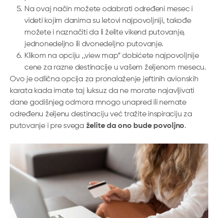
Na ovaj način možete odabrati određeni mesec i
videti kojim danima su letovi najpovoljniji, takođe
možete i naznačiti da li želite vikend putovanje,
jednonedeljno ili dvonedeljno putovanje.
Klikom na opciju ‚‚view map” dobićete najpovoljnije
cene za razne destinacije u vašem željenom mesecu.
Ovo je odlična opcija za pronalaženje jeftinih avionskih
karata kada imate taj luksuz da ne morate najavljivati
dane godišnjeg odmora mnogo unapred ili nemate
određenu željenu destinaciju već tražite inspiraciju za
putovanje i pre svega
želite da ono bude povoljno
.