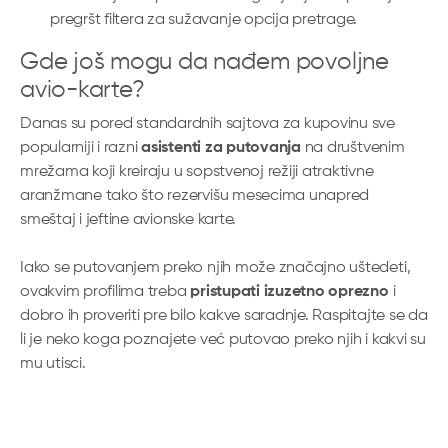
pregršt filtera za sužavanje opcija pretrage.
Gde još mogu da nađem povoljne
avio-karte?
Danas su pored standardnih sajtova za kupovinu sve
popularniji i razni
asistenti za putovanja
na društvenim
mrežama koji kreiraju u sopstvenoj režiji atraktivne
aranžmane tako što rezervišu mesecima unapred
smeštaj i jeftine avionske karte.
Iako se putovanjem preko njih može značajno uštedeti,
ovakvim profilima treba
pristupati izuzetno oprezno
i
dobro ih proveriti pre bilo kakve saradnje. Raspitajte se da
li je neko koga poznajete već putovao preko njih i kakvi su
mu utisci.
Pored toga, naravno da je na raspolaganju uvek i opcija
rezervacije karata putem oficijalnih avio.kompanija, ali