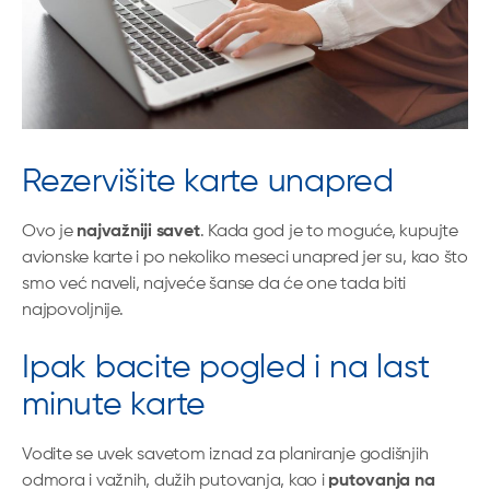
Rezervišite karte unapred
Ovo je
najvažniji savet
. Kada god je to moguće, kupujte
avionske karte i po nekoliko meseci unapred jer su, kao što
smo već naveli, najveće šanse da će one tada biti
najpovoljnije.
Ipak bacite pogled i na last
minute karte
Vodite se uvek savetom iznad za planiranje godišnjih
odmora i važnih, dužih putovanja, kao i
putovanja na