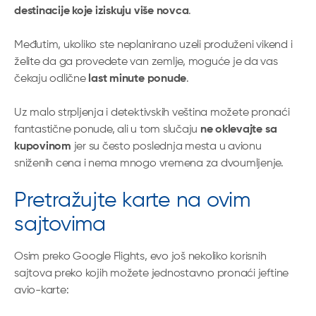
destinacije koje iziskuju više novca
.
Međutim, ukoliko ste neplanirano uzeli produženi vikend i
želite da ga provedete van zemlje, moguće je da vas
čekaju odlične
last minute ponude
.
Uz malo strpljenja i detektivskih veština možete pronaći
fantastične ponude, ali u tom slučaju
ne oklevajte sa
kupovinom
jer su često poslednja mesta u avionu
sniženih cena i nema mnogo vremena za dvoumljenje.
Pretražujte karte na ovim
sajtovima
Osim preko Google Flights, evo još nekoliko korisnih
sajtova preko kojih možete jednostavno pronaći jeftine
avio-karte: