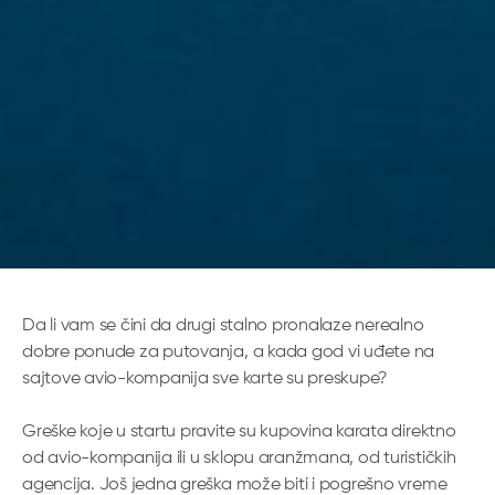
Da li vam se čini da drugi stalno pronalaze nerealno
dobre ponude za putovanja, a kada god vi uđete na
sajtove avio-kompanija sve karte su preskupe?
Greške koje u startu pravite su kupovina karata direktno
od avio-kompanija ili u sklopu aranžmana, od turističkih
agencija. Još jedna greška može biti i pogrešno vreme