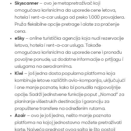
Skyscanner
– ovo je metapretraživač koji
omogućava korisnicima da uporede cene letova,
hotela i rent-a-car usluga od preko 1.000 provajdera.
Pruža fleksibilne opcije pretrage i alate za praćenje
cena.
eSky
– online turistička agencija koja nudi rezervacije
letova, hotela i rent-a-car usluga. Takođe
omogućava korisnicima da uporede cene i pronađu
povoljne ponude, uz dodatne informacije o prtljagu i
uslugama na aerodromima.
Kiwi
– još jedna dosta popularna platforma koja
kombinuje letove različitih avio-kompanija, uključujući
i one manje poznate, kako bi ponudila najpovoljnije
opcije. Sadrži jedinstvene funkcije poput ‚‚Nomad” za
planiranje višestrukih destinacija i garanciju za
propuštene transfere na određenim rutama.
Azair
– ovo je još jedna, nešto manje poznata
platforma na kojoj jednostavno možete pretraživati
karte. Najveća prednost ovog sajta je što postoji