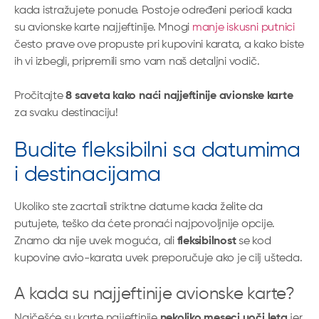
kada istražujete ponude. Postoje određeni periodi kada
su avionske karte najjeftinije. Mnogi
manje iskusni putnici
često prave ove propuste pri kupovini karata, a kako biste
ih vi izbegli, pripremili smo vam naš detaljni vodič.
Pročitajte
8 saveta kako naći najjeftinije avionske karte
za svaku destinaciju!
Budite fleksibilni sa datumima
i destinacijama
Ukoliko ste zacrtali striktne datume kada želite da
putujete, teško da ćete pronaći najpovoljnije opcije.
Znamo da nije uvek moguća, ali
fleksibilnost
se kod
kupovine avio-karata uvek preporučuje ako je cilj ušteda.
A kada su najjeftinije avionske karte?
Najčešće su karte najjeftinije
nekoliko meseci uoči leta
jer